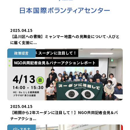
2025.04.15
【品川区への書簡】ミャンマー地震への見舞金について-人びと
に届く支援に...
スーダン
政策提言
2025.04.15
【戦闘から2年スーダンに注目して！】NGO共同記者会見＆バ
ナーアクショ...
パレスチナ
ガザ