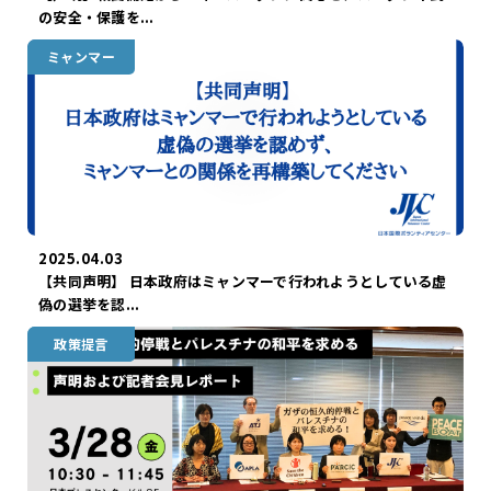
の安全・保護を...
ミャンマー
2025.04.03
【共同声明】 日本政府はミャンマーで行われようとしている虚
偽の選挙を認...
政策提言
ガザ