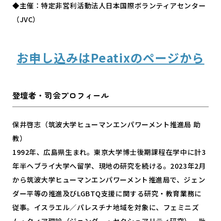
◆主催：特定非営利活動法人日本国際ボランティアセンター
（JVC）
お申し込みはPeatixのページから
登壇者・司会プロフィール
保井啓志（筑波大学ヒューマンエンパワーメント推進局 助
教）
1992年、広島県生まれ。東京大学博士後期課程在学中に計3
年半ヘブライ大学へ留学、現地の研究を続ける。2023年2月
から筑波大学ヒューマンエンパワーメント推進局で、ジェン
ダー平等の推進及びLGBTQ支援に関する研究・教育業務に
従事。イスラエル／パレスチナ地域を対象に、フェミニズ
ム・クィア理論（ジェンダー・セクシュアリティ研究）、批