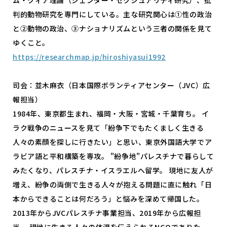
判的動物研究を専門にしている。主な研究関心は①性の政治
と②動物の政治、③ナショナリズムという三者の関係を見て
ゆくこと。
https://researchmap.jp/hiroshiyasui1992
司会：並木麻衣（日本国際ボランティアセンター（JVC）広
報担当）
1984年、東京都生まれ、福岡・大阪・宮城・千葉育ち。 イ
ラク戦争のニュースを見て「紛争下でもたくましく生きる
人々の素顔を探しに行きたい」と思い、東京外国語大学でア
ラビア語と平和構築を専攻。 "紛争地"パレスチナで暮らして
みたくなり、パレスチナ・イスラエルへ留学。 現地に友人が
増え、紛争の両側で生きる人々が抱える問題に直に触れ「日
本からできることは何だろう」と悩みを深めて帰国した。
2013年からJVCパレスチナ事業担当、2019年から広報担
当。 現地に生きる人々の体温を伝えられるNGOでありた