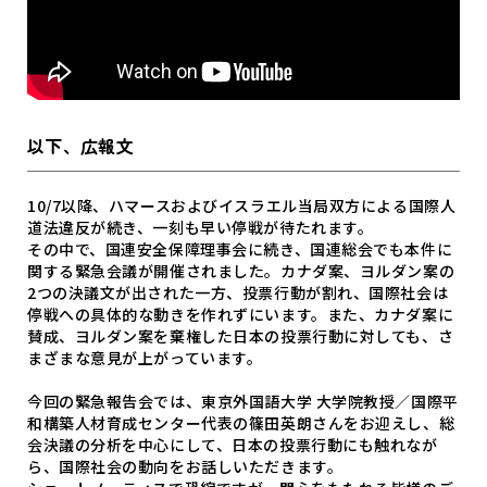
以下、広報文
10/7以降、ハマースおよびイスラエル当局双方による国際人
道法違反が続き、一刻も早い停戦が待たれます。
その中で、国連安全保障理事会に続き、国連総会でも本件に
関する緊急会議が開催されました。カナダ案、ヨルダン案の
2つの決議文が出された一方、投票行動が割れ、国際社会は
停戦への具体的な動きを作れずにいます。また、カナダ案に
賛成、ヨルダン案を棄権した日本の投票行動に対しても、さ
まざまな意見が上がっています。
今回の緊急報告会では、東京外国語大学 大学院教授／国際平
和構築人材育成センター代表の篠田英朗さんをお迎えし、総
会決議の分析を中心にして、日本の投票行動にも触れなが
ら、国際社会の動向をお話しいただきます。