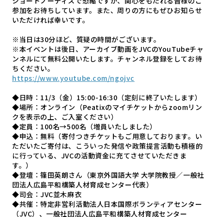
ショートノーティスで恐縮ですが、関心をもたれる皆様のご
参加をお待ちしています。また、周りの方にもぜひお知らせ
いただければ幸いです。
※当日は30分ほど、質疑の時間がございます。
※本イベントは後日、アーカイブ動画をJVCのYouTubeチャ
ンネルにて無料公開いたします。チャンネル登録をしてお待
ちください。
https://www.youtube.com/ngojvc
◆日時：11/3（金）15:00-16:30（定刻に終了いたします）
◆場所：オンライン（Peatixのマイチケットからzoomリン
クを表示の上、ご入室ください）
◆定員：100名→500名（増員いたしました）
◆申込：無料（寄付つきチケットもご用意しております。い
ただいたご寄付は、こういった発信や政策提言活動も積極的
に行っている、JVCの活動資金に充てさせていただきま
す。）
◆登壇：篠田英朗さん（東京外国語大学 大学院教授／一般社
団法人広島平和構築人材育成センター代表）
◆司会：JVC並木麻衣
◆共催：特定非営利活動法人日本国際ボランティアセンター
（JVC）、一般社団法人広島平和構築人材育成センター