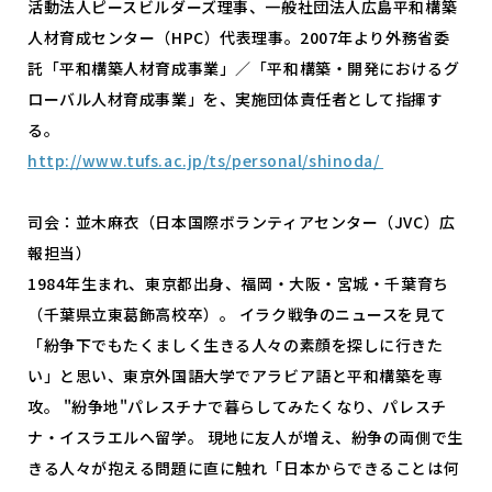
活動法人ピースビルダーズ理事、一般社団法人広島平和構築
人材育成センター（HPC）代表理事。2007年より外務省委
託「平和構築人材育成事業」／「平和構築・開発におけるグ
ローバル人材育成事業」を、実施団体責任者として指揮す
る。
http://www.tufs.ac.jp/ts/personal/shinoda/
司会：並木麻衣（日本国際ボランティアセンター（JVC）広
報担当）
1984年生まれ、東京都出身、福岡・大阪・宮城・千葉育ち
（千葉県立東葛飾高校卒）。 イラク戦争のニュースを見て
「紛争下でもたくましく生きる人々の素顔を探しに行きた
い」と思い、東京外国語大学でアラビア語と平和構築を専
攻。 "紛争地"パレスチナで暮らしてみたくなり、パレスチ
ナ・イスラエルへ留学。 現地に友人が増え、紛争の両側で生
きる人々が抱える問題に直に触れ「日本からできることは何