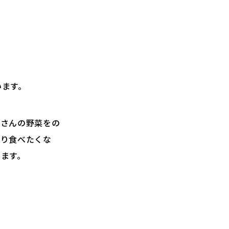
います。
くさんの野菜をの
つり食べたくな
います。