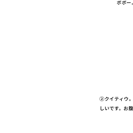
ボボー
②クイティウ
しいです。お