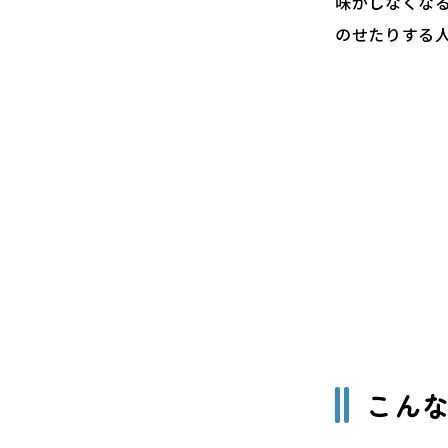
味がしなくな
のせたりする
こん