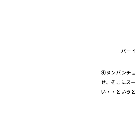
バー
④ヌンバンチ
せ、そこにス
い・・という