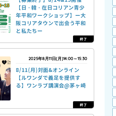
【日ㆍ韓ㆍ在日コリアン青少
年平和ワークショップ】ー大
阪コリアタウンで出会う平和
と私たちー
終了
2025年8月11日(月)14:00～15:30
8/11(月)対面&オンライン
【ルワンダで義⾜を提供す
る】ワンラブ講演会@茅ヶ崎
終了