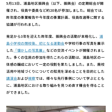
5月13日、浦島地区振興会（以下、振興会）の定期総会が開
催され、役員や委員など約20名が参加しました。総会では、
昨年度の事業報告や今年度の事業計画、役員改選等に関する
協議が行われました。
発足から3年を迎えた昨年度、振興会の活動が本格化し、
浦
島小学校の閉校後、初となる運動会
や学校行事の写真を展示
した
「懐かしの写真展」
などの交流イベントが開催されまし
た。多くの住民の参加を得たこれらの活動は、浦島地区の一
体感の醸成において一定の役割を果たしました。また、廃校
活用や地域づくりについての知見を深めることを目的とした
講演会
および
視察
では、様々な先行事例について学ぶととも
に、浦島地区における取り組みを見つめ直す機会を得ること
ができました。