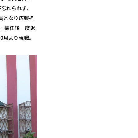
が忘れられず、
職員となり広報担
）。帰任後一度退
10月より現職。