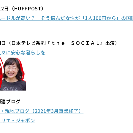
12日（HUFFPOST）
ードルが高い？ そう悩んだ女性が「1人100円から」の国
2月4日（日本テレビ系列『
ｔｈｅ ＳＯＣＩＡＬ
』出演）
人々に安心な暮らしを
関連ブログ
ア・現地ブログ（2021年3月事業終了）
 クーリエ・ジャポン