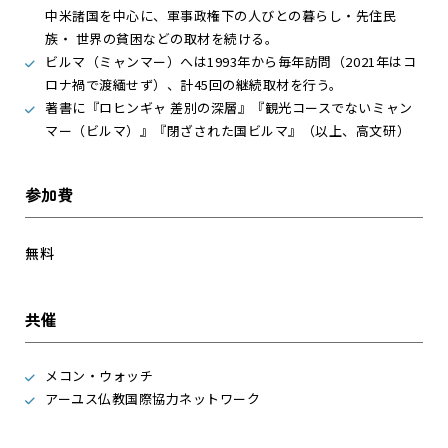
中米諸国を中心に、軍事政権下の人びとの暮らし・先住民
族・ 世界の貧困などの取材を続ける。
ビルマ（ミャンマー）へは1993年から毎年訪問（2021年はコ
ロナ禍で渡緬せず）、計45回の継続取材を行う。
著書に『ロヒンギャ 差別の深層』『観光コースでないミャン
マー（ビルマ）』『閉ざされた国ビルマ』（以上、高文研）
参加費
無料
共催
メコン・ウォッチ
アーユス仏教国際協力ネットワーク