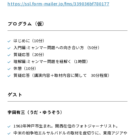
https://ssl.form-mailer.jp/fms/339036bf780177
プログラム（仮）
はじめに（10分）
入門編:ミャンマー問題への向き合い方 （50分）
質疑応答（20分）
理解編:ミャンマー問題を紐解く（1時間）
休憩（10分）
質疑応答（講演内容＋取材内容に関して 30分程度）
ゲスト
宇田有三（うだ・ゆうぞう
）
1963年神戸市生まれ。関西在住のフォトジャーナリスト。
中米の紛争地エルサルバドルの取材を皮切りに、東南アジアや