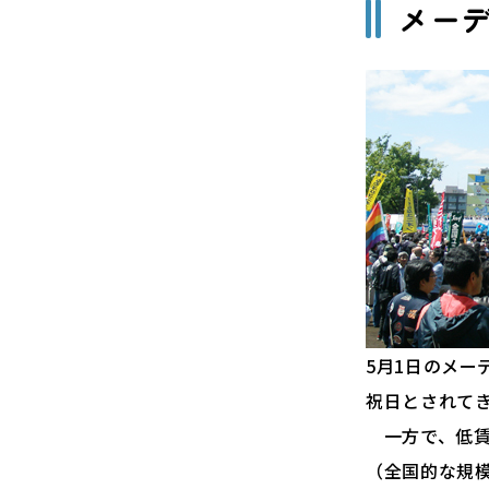
メー
5月1日のメー
祝日とされて
一方で、低賃
（全国的な規模