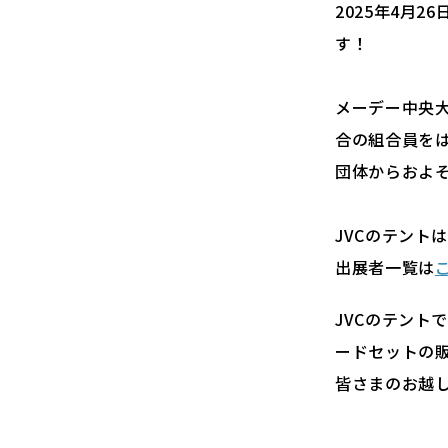
2025年4月
す！
メーデー中央
合の組合員をは
団体からおよそ
JVCのテント
出展者一覧は
JVCのテン
ードセットの
皆さまのお越