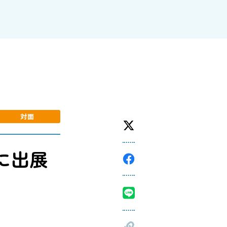
対面
会に出展