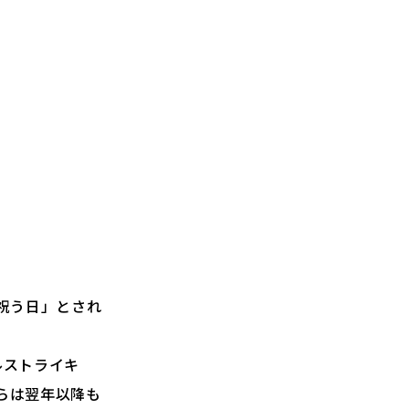
を祝う日」とされ
ルストライキ
彼らは翌年以降も