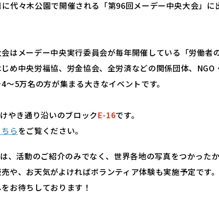
26日に代々木公園で開催される「第96回メーデー中央大会」
大会はメーデー中央実行委員会が毎年開催している「労働者
じめ中央労福協、労金協会、全労済などの関係団体、NGO・
4～5万名の方が集まる大きなイベントです。
はけやき通り沿いのブロック
E-16
です。
こちら
をご覧ください。
トでは、活動のご紹介のみでなく、世界各地の写真をつかった
販売や、お天気がよければボランティア体験も実施予定です
しをお待ちしております！