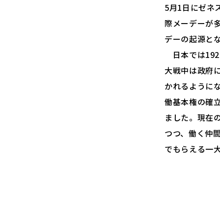
5月1日にゼネ
際メーデーが
デーの起源と
日本では192
大戦中は政府
かれるように
働基本権の確
ました。現在
つつ、働く仲
でもらえる一