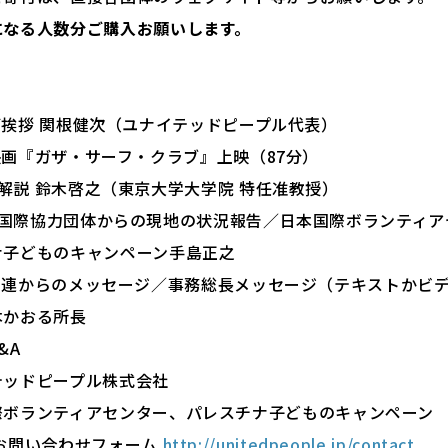
になる人数分ご購入お願いします。
:17 ご挨拶 関根健次（ユナイテッドピープル代表）
:45 映画『ガザ・サーフ・クラブ』上映（87分）
:05 解説 鈴木啓之（東京大学大学院 特任准教授）
9:25 国際協力団体からの現地の状況報告／日本国際ボランティ
ナ子どものキャンペーン手島正之
9:35 国連からのメッセージ／事務総長メッセージ（テキストか
本かおる所長
Q&A
テッドピープル株式会社
際ボランティアセンター、パレスチナ子どものキャンペーン
 お問い合わせフォーム
http://unitedpeople.jp/contact