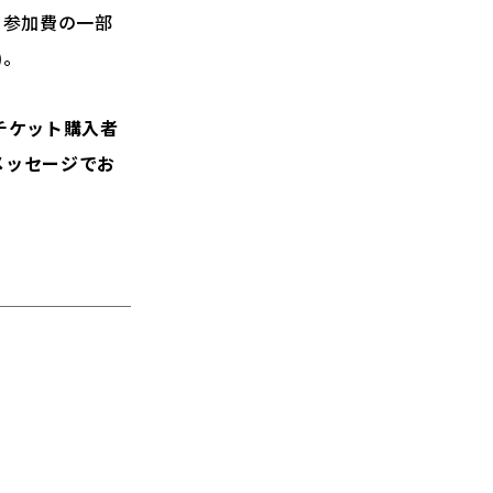
。参加費の一部
)。
でチケット購入者
xメッセージでお