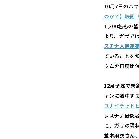
10月7日のハ
のか？】映画
1,300名も
より、ガザで
スチナ人民連
ていることを
ウムを再度開
12月予定で緊
ィンに熱中す
ユナイテッド
レスチナ研究
に、ガザの現状
並木麻衣さん