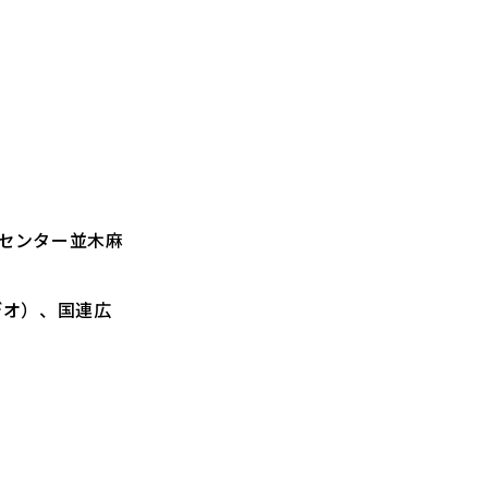
アセンター並木麻
ビデオ）、国連広