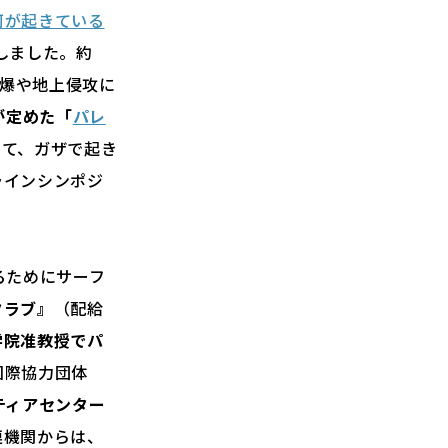
何が起きている
しました。約
空爆や地上侵攻に
が定めた「
パレ
せて、ガザで起き
ラインシンポジ
るためにサーフ
クラブ』
（配給
学院准教授でパ
国際協力団体
ティアセンター
連機関からは、