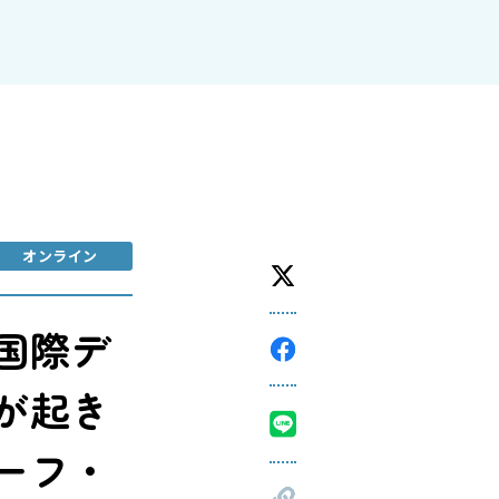
オンライン
国際デ
が起き
ーフ・