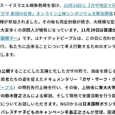
マス・イスラエル戦争勃発を受け、
10月14日に【ガザ地区で
『ガザ 素顔の日常』オンライン上映シンポジウムを緊急開催
の皆様が参加されました。その後も完全封鎖が続き、大規模な
は大変多くの民間人が犠牲になっています。
11月29日は国連
帯国際デー
」
です。ユナイテッドピープルは、この日に合わ
知り、私たちに出来ることについて考え行動するためのオン
催します。
急公開
することにした瓦礫と化したガザの町で、自由を感じ
る若者たちの姿を捉えたドキュメンタリー
『ガザ・サーフ・
ピープル
）の特別先行上映を行い、その後、上映後に
東大大
者の鈴木啓之さん
による解説、そして現地で支援活動を行う
についてお話しいただきます。NGOからは
日本国際ボラン
、
パレスチナ子どものキャンペーン手島正之さん
が登壇。国