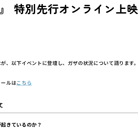
』 特別先行オンライン上
木が、以下イベントに登壇し、ガザの状況について語ります
ィールは
こちら
文
が起きているのか？