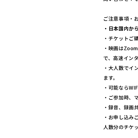
ご注意事項・
・日本国内か
・チケットご
・映画はZo
で、高速イン
・大人数でイ
ます。
・可能ならWI
・ご参加時、
・録音、録画
・お申し込み
人数分のチケ