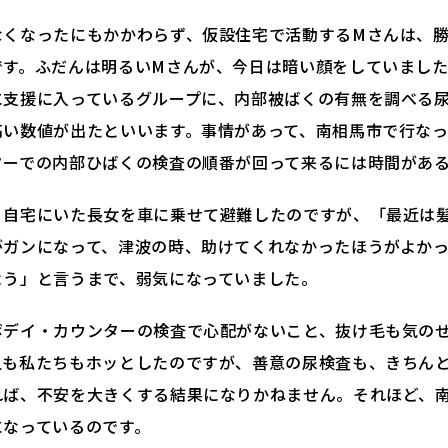
なくなったにもかかわらず、仮設住宅で活動するMさんは、
です。ふだんは明るいMさんが、今日は暗い顔をしていまし
に支援に入っているグループに、内部被ばくの有無を調べる
高い数値が出たといいます。事情があって、南相馬市で行な
ターでの内部ひばくの検査の順番が回って来るには時間があ
、自宅にいた長女を車に乗せて避難したのですが、「最近は
がガンになって、津波の時、助けてくれなかったほうがよか
よう」と言うまで、弱気になっていました。
ボデイ・カウンターの検査で心配がないこと、抜け毛も気の
人も私たちもホッとしたのですが、善意の尿検査も、きちん
れば、不安を大きくする結果になりかねません。それほど、
になっているのです。