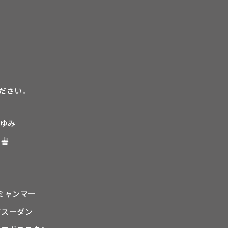
ださい。
あゆみ
告書
ン
ミャンマー
南スーダン