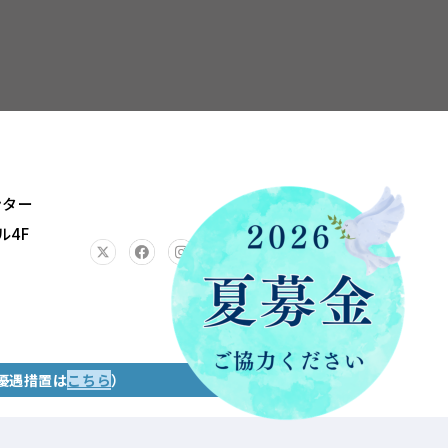
ンター
ル4F
JP
EN
優遇措置は
こちら
）