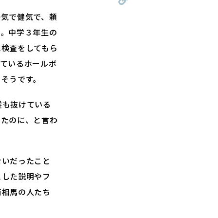
勝気で健気で、頼
た。中学３年生の
尿検査をしてもら
っているホールボ
るそうです。
髪も抜けている
ったのに、と言わ
せいだったこと
とした説明やフ
南相馬の人たち