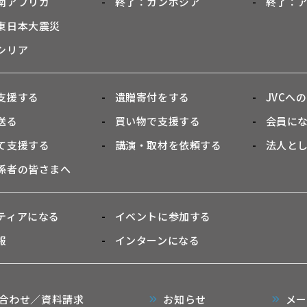
南アフリカ
終了：カンボジア
終了：
東日本大震災
シリア
支援する
遺贈寄付をする
JVCへ
送る
買い物で支援する
会員に
て支援する
講演・取材を依頼する
法人と
係者の皆さまへ
ティアになる
イベントに参加する
報
インターンになる
合わせ／資料請求
お知らせ
メ