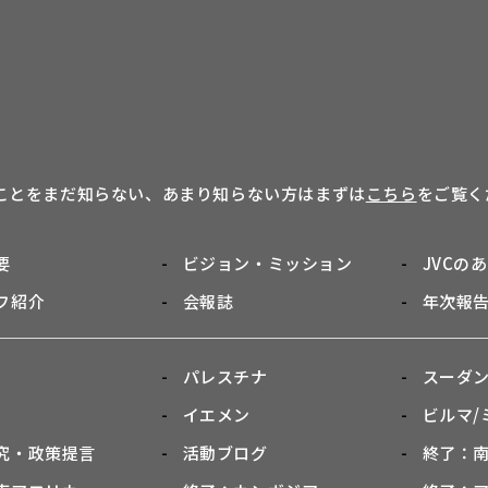
のことをまだ知らない、あまり知らない方はまずは
こちら
をご覧く
要
ビジョン・ミッション
JVCの
フ紹介
会報誌
年次報
パレスチナ
スーダ
イエメン
ビルマ/
究・政策提言
活動ブログ
終了：