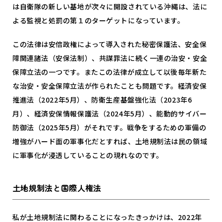
は自衛隊の新しい基地が次々に開設されている沖縄は、法に
よる監視と処罰の第１のターゲットになっています。
この法律は安倍政権によって導入された秘密保護法、安全保
障関連諸法（安保法制）、共謀罪法に続く一連の治安・安全
保障立法の一つです。またこの法律が成立して以後毎年新た
な治安・安全保障立法が作られたことも問題です。経済安保
推進法（
2022
年
5
月）、防衛生産基盤強化法（
2023
年
6
月）、経済安保情報保護法（
2024
年
5
月）、能動的サイバー
防御法（
2025
年
5
月）がそれです。戦争をするための軍備の
増強がハード面の軍事化だとすれば、土地規制法は民の領域
に軍事化が浸透していることの現れなのです。
土地規制法と国際人権法
私が土地規制法に関わることになったきっかけは、
2022
年