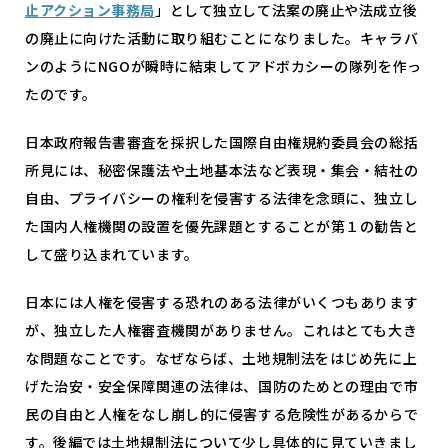
止アクション事務局
」として独立して法案の廃止や法成立後
の廃止に向けた活動に取り組むことになりました。キャラバ
ンのように
NGO
が瞬時に結束してアドボカシーの隊列を作っ
たのです。
日本政府報告書審査を採択した国際自由権規約委員会の総括
所見には、秘密保護法や土地基本法など表現・集会・結社の
自由、プライバシーの権利を侵害する法律を念頭に、独立し
た国内人権機関の設置を優先課題とすることが第１の勧告と
して盛り込まれています。
日本には人権を侵害する恐れのある法律がいくつもあります
が、独立した人権審査機関がありません。これはとても大き
な問題なことです。なぜならば、土地規制法をはじめ先に上
げた治安・安全保障関連の法律は、国防のためとの理由で市
民の自由と人権をなし崩し的に侵害する危険性があるからで
す。後編では土地規制法について少し具体的に見ていきまし