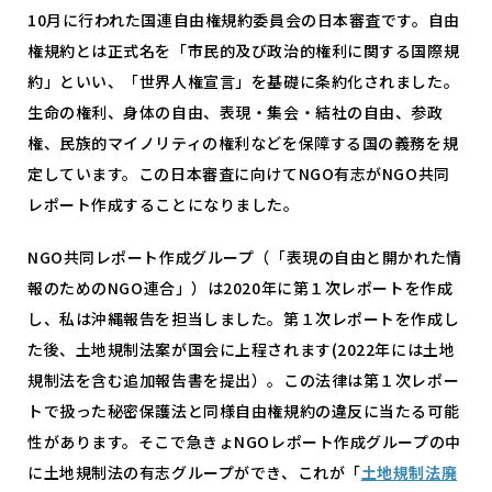
10
月に行われた国連自由権規約委員会の日本審査です。自由
権規約とは正式名を「市民的及び政治的権利に関する国際規
約」といい、「世界人権宣言」を基礎に条約化されました。
生命の権利、身体の自由、表現・集会・結社の自由、参政
権、民族的マイノリティの権利などを保障する国の義務を規
定しています。この日本審査に向けて
NGO
有志が
NGO
共同
レポート作成することになりました。
NGO共同レポート作成グループ（「表現の自由と開かれた情
報のための
NGO
連合」）は
2020
年に第１次レポートを作成
し、私は沖縄報告を担当しました。第１次レポートを作成し
た後、土地規制法案が国会に上程されます
(2022
年には土地
規制法を含む追加報告書を提出）。この法律は第１次レポー
トで扱った秘密保護法と同様自由権規約の違反に当たる可能
性があります。そこで急きょ
NGO
レポート作成グループの中
に土地規制法の有志グループができ、これが「
土地規制法廃