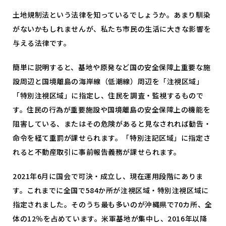
土地規制法という法律を知っているでしょうか。あまり馴染
がないかもしれませんが、私たち市民の生活に大きな影響を
与える法律です。
簡単に説明すると、基地や原発など国の安全保障上重要な施
設周辺と国境離島の海岸線（低潮線）周辺を「注視区域」
「特別注視区域」に指定し、住民を調査・監視するもので
す。住民の行為が重要施設や国境離島の安全保障上の機能を
阻害している、またはその危険があると見なされれば勧告・
命令を経て重罰が課せられます。「特別注記区域」に指定さ
れると不動産取引に事前報告義務が課せられます。
2021年
6
月に国会で可決・成立し、現在運用段階にありま
す。これまでに全国で
584
か所が注視区域・特別注視区域に
指定されました。そのうち最も多いのが沖縄県で
70
カ所、全
体の
12
％を占めています。米軍基地が集中し、
2016
年以降