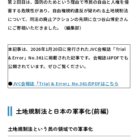
第２回目は、国防のためという理由で市民の自由と人権を侵
害する危険性があり、自由権規約違反が疑われる土地規制法
について、同法の廃止アクションの先頭に立つ谷山博史さん
にご寄稿いただきました。（編集部）
本記事は、
2026
年
1
月
20
日に発行された
JVC
会報誌「
Trial
& Error
」
No.361
に掲載された記事です。会報誌は
PDF
でも
公開されています。ぜひご覧ください。
●
JVC会報誌「Trial & Error」No.361のPDFはこちら
土地規制法と日本の軍事化(前編)
土地規制法という民の領域での軍事化