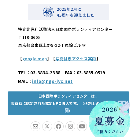
特定非営利活動法人日本国際ボランティアセンター
〒110-8605
東京都台東区上野5-22-1 東鈴ビル4F
【
google map
】【
写真付きアクセス案内
】
TEL：
03-3834-2388
FAX：03-3835-0519
MAIL：
info@ngo-jvc.net
日本国際ボランティアセンターは、
東京都に認定された認定NPO法人です。（税制上の優遇措置は
こち
ら
）
JP
EN