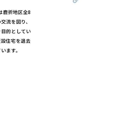
は鹿折地区全8
の交流を図り、
を目的としてい
仮設住宅を退去
ています。