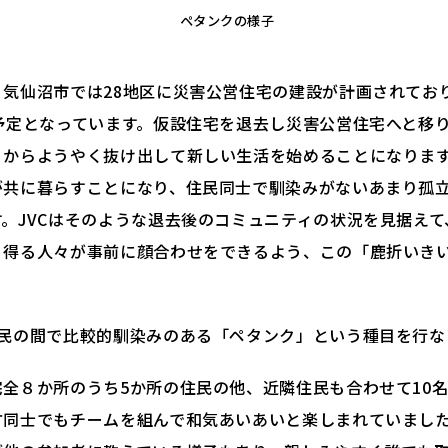
ペタンクの様子
気仙沼市では28地区に災害公営住宅の建設が計画されており
居予定となっています。仮設住宅を退去し災害公営住宅へと移
」からようやく抜け出して新しい生活を始めることになりま
が共に暮らすことになり、住民同士で馴染みがないあまり孤
。JVCはそのような退去後のコミュニティの状況を見据え
り得る人々が事前に顔合わせをできるよう、この「鹿折いき
住民の間で比較的馴染みのある「ペタンク」という種目を行な
全８か所のうち5か所の住民の他、近隣住民も合わせて10
方同士でもチームを組んで和気あいあいと楽しまれていまし