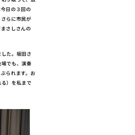
は今日の３回の
、さらに市民が
だまさしさんの
ました。坂田さ
会場でも、演奏
さぶられます。お
れる）を私まで