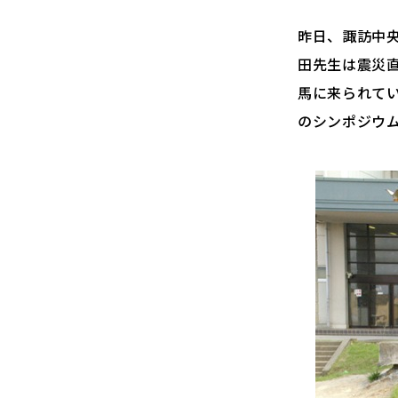
昨日、諏訪中
田先生は震災
馬に来られて
のシンポジウ