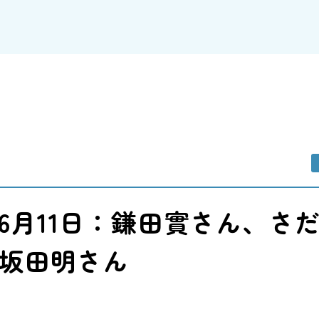
】6月11日：鎌田實さん、さ
坂田明さん