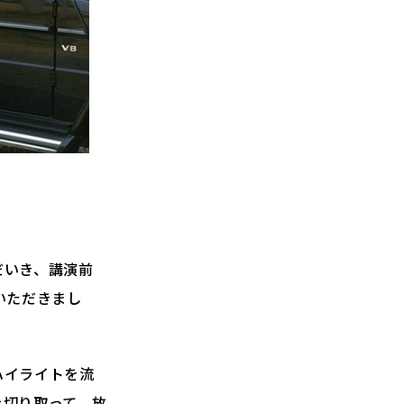
だいき、講演前
いただきまし
ハイライトを流
を切り取って、放