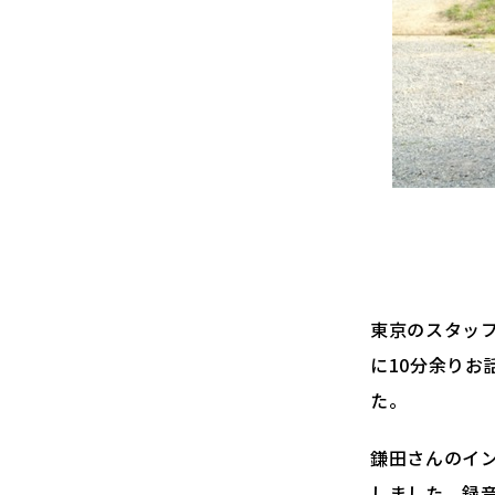
東京のスタッ
に10分余り
た。
鎌田さんのイ
しました。録