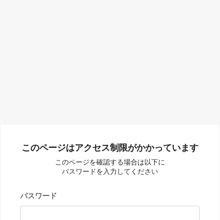
このページはアクセス制限がかかっています
このページを確認する場合は以下に
パスワードを入力してください
パスワード